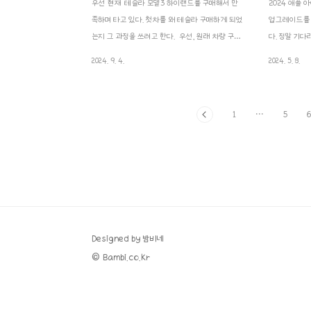
우선 현재 테슬라 모델3 하이랜드를 구매해서 만
2024 애플
족하며 타고 있다. 첫차를 왜 테슬라 구매하게 되었
업그레이드를 
는지 그 과정을 쓰려고 한다. 우선, 원래 차량 구입
다. 정말 기
목적은 와이프 출근이나 근교 마실용으로 구입 하려
서 실시간 발
2024. 9. 4.
2024. 5. 8.
고 했다. 순수 와이프 차였다.첫차이기도 하고 멀리
형으로 변했다.
출근하는것도 아니고 시티카용이고 유지비 생각에
들 정도로 얇아
경차를 우선으로 생각했고 우리 눈에 들어온건 당연
그보다 더 얇은
1
···
5
레이였다.그 중에 레이ev. 공간부터 가솔린의 부족
품을 통틀어 가
한면을 ev가 채워주는 완벽에 가까운 차였다. 주행
도 많이 줄어
거리는 이때 당시 눈에도 안들어왔다.유튜브에서
정도 더 가벼
레이를 검색하며 시간을 보내는데 보면 볼 수록 장
버와 스페이스
점만 보이고 심지어 주말 캠핑카로도 사용 할 수 있
완전히 새로워
는 최고의 차였다.최고의 차를 안살수 없으니 바로
이 탑재된 울트
집근처 기아에서가서 예약을 하고 돌아왔다. 근데
에서 가장 앞
예약하고 생각을 해..
SDR과 HDR..
Designed by 밤비네
© Bambi.co.kr