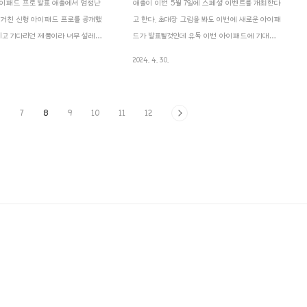
 아이패드 프로 발표 애플에서 엄청난
애플이 이번 5월 7일에 스페셜 이벤트를 개최한다
거친 신형 아이패드 프로를 공개했
고 한다. 초대장 그림을 봐도 이번에 새로운 아이패
다리고 기다리던 제품이라 너무 설레면
드가 발표될것인데 유독 이번 아이패드에 기대가
표영상을 봤다. 우선 디자인이 더 완성
아주 크다. 지금까지 나온 루머로 대충 예상을 해본
2024. 4. 30.
 11인치와 13인치 모델 모두 믿기 힘
다면 가장 크게 바뀐 것중에 하나는 에어의 화면
졌는데, 11인치는 5.3mm, 13인치는
크기다. 아마 신형 아이패드 에어에 새롭게 12.9인
 5.1mm 두께라는데 애플의 모든 제
치가 출시 될 것이고 미니 LED가 적용이 되며 HDR
6
7
8
9
10
11
12
장 얇다고 하니 정말 대단하다. 무게
과 주사율에 큰 이점이 있을것이다. 그리고 프로라
서 휴대성이 크게 개선되었는데 100g
인보다 더 인기가 있는 모델이 될 것이라 예상이 된
워졌다고 한다. 색상은 고급스러운 실
다.장점으론 깨끗한 화면, 큰 화면, 좋은 배터리효
 블랙으로 출시된다. 디스플레이도
율, 가벼운 무게, 프로대비 괜찮은 가격 당연히 아이
졌다. 아이패드 최초로 OLED 패널
패드 프로는 OLED 디스플레이가 될것이고 가격 또
라 레티나 XDR 디스플레이다. 세상
한 산으로 갈것이라 예상이 되기에...(환율도 같이
선 디스플레이라고 애플이 말하는데
산으로ㅠㅠ)사양역시 일반 사용자가 사용하기에 너
무 고사양이..