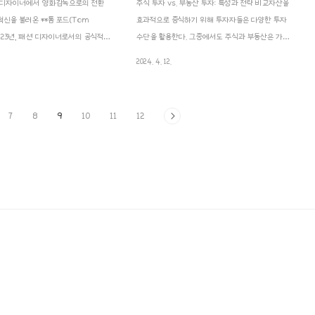
션 디자이너에서 영화감독으로의 전환
주식 투자 vs. 부동산 투자: 특성과 전략 비교자산을
신을 불러온 **톰 포드(Tom
효과적으로 증식하기 위해 투자자들은 다양한 투자
 2023년, 패션 디자이너로서의 공식적인
수단을 활용한다. 그중에서도 주식과 부동산은 가장
고 영화 제작에 전념하겠다는 소식을
대표적인 투자 자산으로 꼽힌다. 두 투자 방식은 각
2024. 4. 12.
 대담하고 감각적인 디자인 철학을 사
각의 특성과 장단점을 지니고 있으며, 투자자의 목
애호가들에게는 충격적인 발표였다. 그
표와 성향에 따라 적절한 선택이 필요하다.1. 주식
단순한 럭셔리를 넘어, 섹시하고 강렬
투자의 특징과 전략주식은 기업의 지분을 나타내는
7
8
9
10
11
12
명사로 자리 잡았기 때문이다.하지만
증권으로, 기업의 실적과 시장 환경에 따라 가치가
순한 패션 디자이너를 넘어 창의적 비
변동한다. 주식 투자의 가장 큰 매력은 높은 수익률
술가이자, 시대를 초월한 감각을 지닌
잠재력에 있다. 성장성이 높은 기업에 투자할 경우
. 이제 그는 패션을 넘어 영화라는
주가 상승과 배당 수익을 동시에 기대할 수 있으며,
서 자신의 감각을 펼쳐 보이려 한
주식시장의 높은 유동성 덕분에 필요할 때 쉽게 현
드의 시작: 패션과의 운명적 만남톰 포드
금화할 수 있다는 장점이 있다.주식 투자 전략은 크
 미국 텍사스주 오스틴에서 태어났으며,
게 다음과 같이 구분할 수 있다.가치투자(Value
분을 예..
Inv..